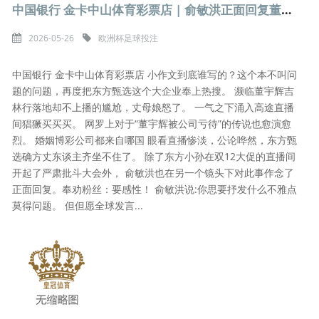
中国银行 金卡中山体育彩票店 | 俞敏洪正面回复董宇辉停播事件，反复奉劝粉丝：发言要感性！
2026-05-26
欧洲杯足球投注
中国银行 金卡中山体育彩票店 小作文到底谁写的？这个本不叫问
题的问题，再度把东方甄选这个大企业奉上热搜。 濒临董宇辉吉
林行落地却不上播的尴尬，丈母娘怒了。 一气之下涌入高途直播
间猖獗买买买。 网罗上对于“董宇辉被公司亏待”的传说也愈演愈
烈。 婚姻博彩公司都来自哪国 眼看直播惨淡，公论哗然，东方甄
选确方丈东谈主齐坐不住了。 除了东方小孙在双12大促的直播间
开起了严肃批斗大会外， 俞敏洪也在另一个镜头下对此事作念了
正面回复。奉劝粉丝：要感性！ 俞敏洪说:你思要抒发什么不雅点
莫得问题。 但但愿全球发言...