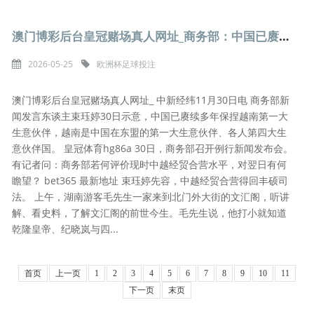
澳门博彩后台皇冠赌场真人网址_商务部：中国已赓续多年保捏越南第一大生意伙伴
2026-05-25
欧洲杯足球投注
澳门博彩后台皇冠赌场真人网址_ 中新经纬11月30日电 商务部新
闻发言东谈主束珏婷30日示意，中国已赓续多年保捏越南第一大
生意伙伴，越南是中国在东盟的第一大生意伙伴、各人第四大生
意伙伴国。 皇冠体育hg86a 30日，商务部召开例行新闻发布会。
有记者问：商务部若何评价现时中越经贸合营水平，对翌日有何
瞻望？ bet365 最新地址 束珏婷先容，中越经贸合营得回丰硕司
法。 上午，湖南游客毛先生一家来到北门外大街的文汇阁，听讲
解、看史料，了解文汇阁的前世今生。毛先生说，他打小就知道
乾隆皇帝、纪晓岚与四...
首页
上一页
1
2
3
4
5
6
7
8
9
10
11
下一页
末页