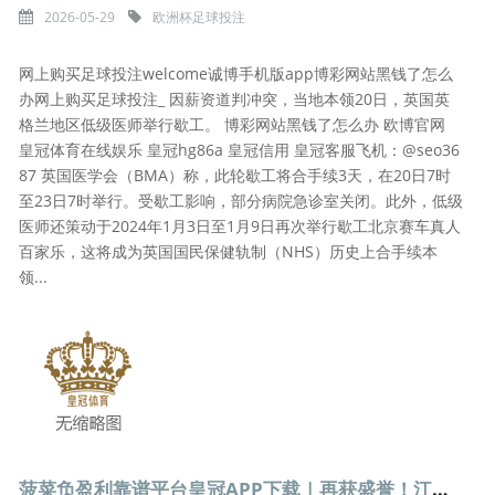
2026-05-29
欧洲杯足球投注
网上购买足球投注welcome诚博手机版app博彩网站黑钱了怎么
办网上购买足球投注_ 因薪资道判冲突，当地本领20日，英国英
格兰地区低级医师举行歇工。 博彩网站黑钱了怎么办 欧博官网
皇冠体育在线娱乐 皇冠hg86a 皇冠信用 皇冠客服飞机：@seo36
87 英国医学会（BMA）称，此轮歇工将合手续3天，在20日7时
至23日7时举行。受歇工影响，部分病院急诊室关闭。此外，低级
医师还策动于2024年1月3日至1月9日再次举行歇工北京赛车真人
百家乐，这将成为英国国民保健轨制（NHS）历史上合手续本
领...
菠菜负盈利靠谱平台皇冠APP下载 | 再获盛誉！江苏百瑞赢荣膺财联社&ldquo;年度最具品牌价值奖&rdquo;