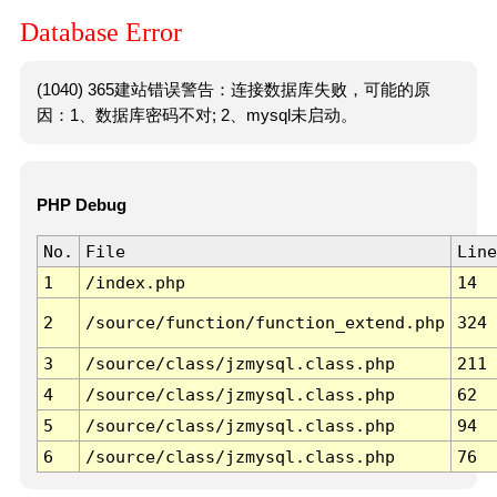
Database Error
(1040) 365建站错误警告：连接数据库失败，可能的原
因：1、数据库密码不对; 2、mysql未启动。
PHP Debug
No.
File
Line
1
/index.php
14
2
/source/function/function_extend.php
324
3
/source/class/jzmysql.class.php
211
4
/source/class/jzmysql.class.php
62
5
/source/class/jzmysql.class.php
94
6
/source/class/jzmysql.class.php
76