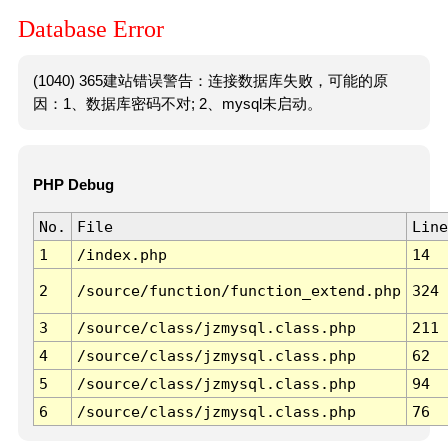
Database Error
(1040) 365建站错误警告：连接数据库失败，可能的原
因：1、数据库密码不对; 2、mysql未启动。
PHP Debug
No.
File
Line
1
/index.php
14
2
/source/function/function_extend.php
324
3
/source/class/jzmysql.class.php
211
4
/source/class/jzmysql.class.php
62
5
/source/class/jzmysql.class.php
94
6
/source/class/jzmysql.class.php
76