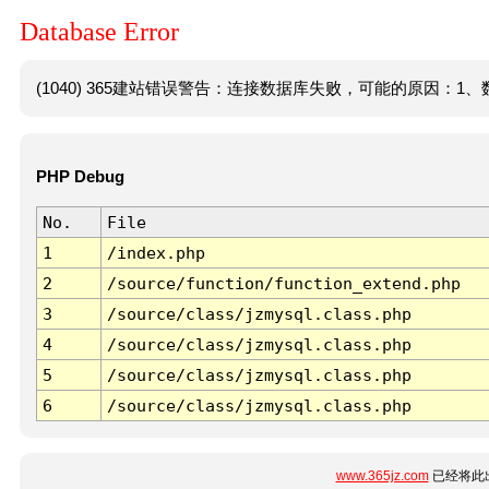
Database Error
(1040) 365建站错误警告：连接数据库失败，可能的原因：1、数
PHP Debug
No.
File
1
/index.php
2
/source/function/function_extend.php
3
/source/class/jzmysql.class.php
4
/source/class/jzmysql.class.php
5
/source/class/jzmysql.class.php
6
/source/class/jzmysql.class.php
www.365jz.com
已经将此