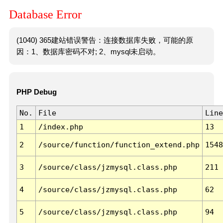
Database Error
(1040) 365建站错误警告：连接数据库失败，可能的原
因：1、数据库密码不对; 2、mysql未启动。
PHP Debug
No.
File
Line
1
/index.php
13
2
/source/function/function_extend.php
1548
3
/source/class/jzmysql.class.php
211
4
/source/class/jzmysql.class.php
62
5
/source/class/jzmysql.class.php
94